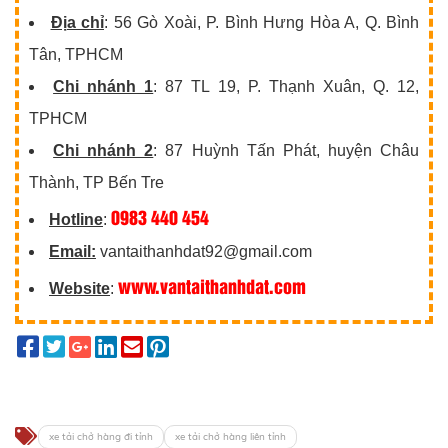
Địa chỉ
: 56 Gò Xoài, P. Bình Hưng Hòa A, Q. Bình
Tân, TPHCM
Chi nhánh 1
: 87 TL 19, P. Thạnh Xuân, Q. 12,
TPHCM
Chi nhánh 2
: 87 Huỳnh Tấn Phát, huyện Châu
Thành, TP Bến Tre
0983 440 454
Hotline
:
Email:
vantaithanhdat92@gmail.com
www.vantaithanhdat.com
Website
:
xe tải chở hàng đi tỉnh
xe tải chở hàng liên tỉnh