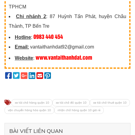
TPHCM
Chi nhánh 2
: 87 Huỳnh Tấn Phát, huyện Châu
Thành, TP Bến Tre
0983 440 454
Hotline
:
Email:
vantaithanhdat92@gmail.com
www.vantaithanhdat.com
Website
:
xe tải chở hàng quận 10
xe tải chở đồ quận 10
xe tải chở thuê quận 10
vận chuyển hàng hóa quận 10
nhận chở hàng quận 10 giá rẻ
BÀI VIẾT LIÊN QUAN